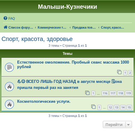
Малыши-Кузнечики
FAQ
Список форумов
Коммерческие темы
Продажа товаров "в наличии", оказание услуг
Спорт, красота, здоровье
Спорт, красота, здоровье
3 темы • Страница
1
из
1
Темы
Естественное омоложение. Пробный сеанс массажа 1000
рублей
1
2
💪😊 ВСЕГО ЛИШЬ ГОД НАЗАД в августе месяце 🗓она
пришла первый раз на занятия
1
116
117
118
119
…
Косметологические услуги.
1
12
13
14
15
…
3 темы • Страница
1
из
1
Перейти