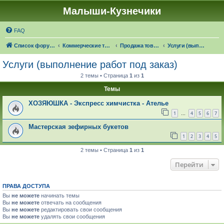
Малыши-Кузнечики
FAQ
Список форумов
Коммерческие темы
Продажа товаров "в наличии", оказание услуг
Услуги (выполнение работ под заказ)
Услуги (выполнение работ под заказ)
2 темы • Страница
1
из
1
Темы
ХОЗЯЮШКА - Экспресс химчистка - Ателье
1
4
5
6
7
…
Мастерская зефирных букетов
1
2
3
4
5
2 темы • Страница
1
из
1
Перейти
ПРАВА ДОСТУПА
Вы
не можете
начинать темы
Вы
не можете
отвечать на сообщения
Вы
не можете
редактировать свои сообщения
Вы
не можете
удалять свои сообщения