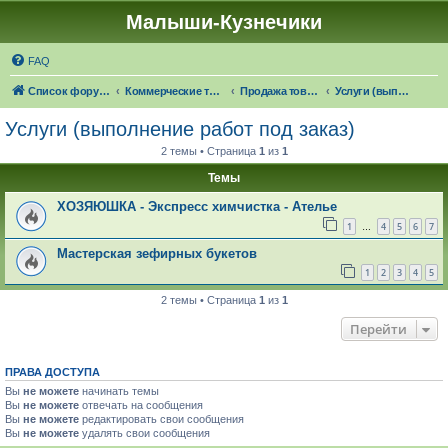
Малыши-Кузнечики
FAQ
Список форумов
Коммерческие темы
Продажа товаров "в наличии", оказание услуг
Услуги (выполнение работ под заказ)
Услуги (выполнение работ под заказ)
2 темы • Страница
1
из
1
Темы
ХОЗЯЮШКА - Экспресс химчистка - Ателье
1
4
5
6
7
…
Мастерская зефирных букетов
1
2
3
4
5
2 темы • Страница
1
из
1
Перейти
ПРАВА ДОСТУПА
Вы
не можете
начинать темы
Вы
не можете
отвечать на сообщения
Вы
не можете
редактировать свои сообщения
Вы
не можете
удалять свои сообщения