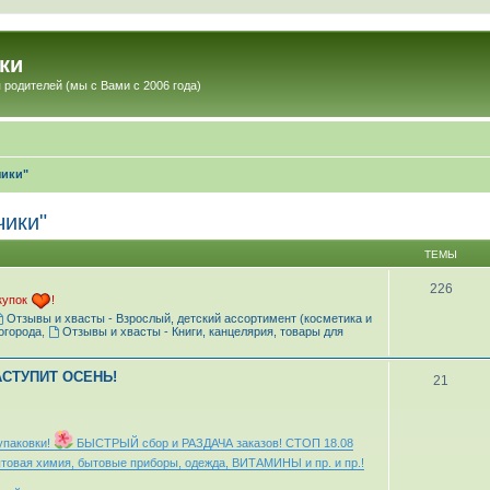
ки
 родителей (мы с Вами с 2006 года)
чики"
чики"
ТЕМЫ
226
купок
!
Отзывы и хвасты - Взрослый, детский ассортимент (косметика и
огорода
,
Отзывы и хвасты - Книги, канцелярия, товары для
АСТУПИТ ОСЕНЬ!
21
упаковки!
БЫСТРЫЙ сбор и РАЗДАЧА заказов! СТОП 18.08
овая химия, бытовые приборы, одежда, ВИТАМИНЫ и пр. и пр.!