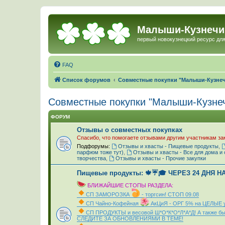
Малыши-Кузнечи
первый новокузнецкий ресурс для
FAQ
Список форумов
Совместные покупки "Малыши-Кузне
Совместные покупки "Малыши-Кузне
ФОРУМ
Отзывы о совместных покупках
Спасибо, что помогаете отзывами другим участникам за
Подфорумы:
Отзывы и хвасты - Пищевые продукты
,
парфюм тоже тут)
,
Отзывы и хвасты - Все для дома и 
творчества
,
Отзывы и хвасты - Прочие закупки
Пищевые продукты: 🍁☔🎓 ЧЕРЕЗ 24 ДНЯ Н
БЛИЖАЙШИЕ СТОПЫ РАЗДЕЛА:
СП ЗАМОРОЗКА
- торгсин! СТОП 09.08
СП Чайно-Кофейная
АкЦиЯ - ОРГ 5% на ЦЕЛЫЕ 
СП ПРОДУКТЫ и весовой Ш*О*К*О*Л*А*Д! А также быт
СЛЕДИТЕ ЗА ОБНОВЛЕНИЯМИ В ТЕМЕ!