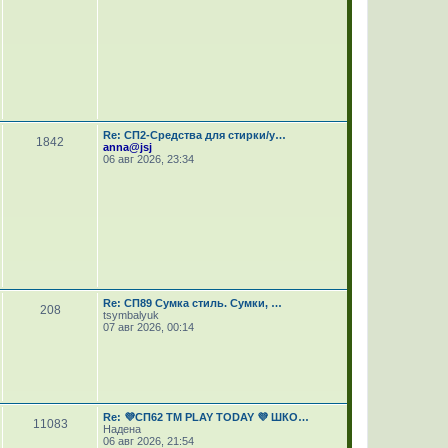
Re: СП2-Средства для стирки/у…
1842
anna@jsj
06 авг 2026, 23:34
Re: СП89 Сумка стиль. Сумки, …
208
tsymbalyuk
07 авг 2026, 00:14
Re: 💜СП62 ТМ PLAY TODAY 💜 ШКО…
11083
Надена
06 авг 2026, 21:54