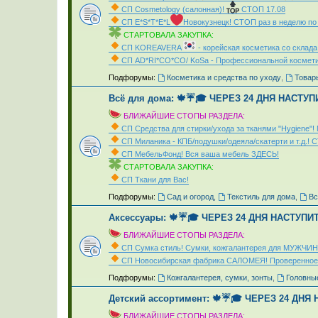
СП Cosmetology (салонная)!
СТОП 17.08
СП Е*S*T*Е*L
Новокузнецк! СТОП раз в неделю по
СТАРТОВАЛА ЗАКУПКА:
СП KOREAVERA
- корейская косметика со склад
СП AD*RI*CO*CO/ KoSa - Профессиональной космети
_
Подфорумы:
Косметика и средства по уходу
,
Товары
Всё для дома: 🍁☔🎓 ЧЕРЕЗ 24 ДНЯ НАСТУП
БЛИЖАЙШИЕ СТОПЫ РАЗДЕЛА:
СП Средства для стирки/ухода за тканями "Hygien
СП Миланика - КПБ/подушки/одеяла/скатерти и т.д.! 
СП МебельФонд! Вся ваша мебель ЗДЕСЬ!
СТАРТОВАЛА ЗАКУПКА:
СП Ткани для Вас!
_
Подфорумы:
Сад и огород
,
Текстиль для дома
,
Вс
Аксессуары: 🍁☔🎓 ЧЕРЕЗ 24 ДНЯ НАСТУПИ
БЛИЖАЙШИЕ СТОПЫ РАЗДЕЛА:
СП Сумка стиль! Сумки, кожгалантерея для МУЖЧИН
СП Новосибирская фабрика CAЛOMEЯ! Проверенное
_
Подфорумы:
Кожгалантерея, сумки, зонты
,
Головны
Детский ассортимент: 🍁☔🎓 ЧЕРЕЗ 24 ДНЯ
БЛИЖАЙШИЕ СТОПЫ РАЗДЕЛА: