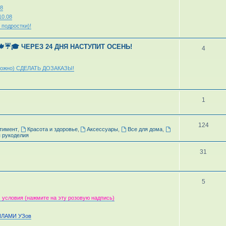
8
0.08
подростки)!
: 🍁☔🎓 ЧЕРЕЗ 24 ДНЯ НАСТУПИТ ОСЕНЬ!
4
(можно) СДЕЛАТЬ ДОЗАКАЗЫ!
1
124
тимент
,
Красота и здоровье
,
Аксессуары
,
Все для дома
,
 рукоделия
31
5
 условия (нажмите на эту розовую надпись)
СИЛАМИ УЗов