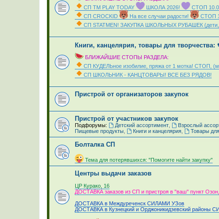
СП ТМ PLAY TODAY
ШКОЛА 2026!
СТОП 10.0
СП CROCKID
На все случаи радости!
СТОП 1
СП STATMEN! ЗАКУПКА ШКОЛЬНЫХ РУБАШЕК (дети, 
_
Книги, канцелярия, товары для творчества
БЛИЖАЙШИЕ СТОПЫ РАЗДЕЛА:
СП КУДЕЛЬное изобилие, пряжа от 1 мотка! СТОП, 
СП ШКОЛЬНИК - КАНЦТОВАРЫ! ВСЕ БЕЗ РЯДОВ!
_
Пристрой от организаторов закупок
Пристрой от участников закупок
Подфорумы:
Детский ассортимент
,
Взрослый ассор
Пищевые продукты
,
Книги и канцелярия
,
Товары для
Болталка СП
_
Тема для потерявшихся: "Помогите найти закупку"
Центры выдачи заказов
_
ЦР Курако, 16
ДОСТАВКА заказов из СП и пристроя в "ваш" пункт Озон,
ДОСТАВКА в Междуреченск СИЛАМИ УЗов
ДОСТАВКА в Кузнецкий и Орджоникидзевский районы 