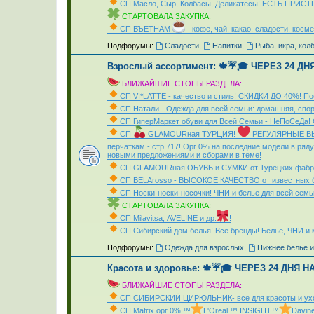
СП Масло, Сыр, Колбасы, Деликатесы! ЕСТЬ ПРИСТ
СТАРТОВАЛА ЗАКУПКА:
СП ВЪЕТНАМ
- кофе, чай, какао, сладости, косме
_
Подфорумы:
Сладости
,
Напитки
,
Рыба, икра, кол
Взрослый ассортимент: 🍁☔🎓 ЧЕРЕЗ 24 Д
БЛИЖАЙШИЕ СТОПЫ РАЗДЕЛА:
СП VI*LATTE - качество и стиль! СКИДКИ ДО 40%! П
СП Натали - Одежда для всей семьи: домашняя, спо
СП ГиперМаркет обуви для Всей Семьи - НеПоСеДа!
СП
GLAMOURная ТУРЦИЯ!
РЕГУЛЯРНЫЕ В
перчаткам - стр.717! Орг 0% на последние модели в ряду 
новыми предложениями и сборами в теме!
СП GLAMOURная ОБУВЬ и СУМКИ от Турецких фабр
СП ВЕLАrosso - ВЫСОКОЕ КАЧЕСТВО от известных б
СП Носки-носки-носочки! ЧНИ и белье для всей се
СТАРТОВАЛА ЗАКУПКА:
СП Мilavitsа, AVELINE и др.
!
СП Сибирский дом белья! Все бренды! Белье, ЧНИ
_
Подфорумы:
Одежда для взрослых
,
Нижнее белье и
Красота и здоровье: 🍁☔🎓 ЧЕРЕЗ 24 ДНЯ 
БЛИЖАЙШИЕ СТОПЫ РАЗДЕЛА:
СП СИБИРСКИЙ ЦИРЮЛЬНИК- все для красоты и ухо
СП Matrix орг 0% ™
L'Oreal ™ INSIGHT™
Davin