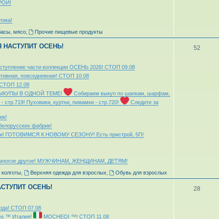
РОЙ!
тика!
басы, мясо
,
Прочие пищевые продукты
НЯ НАСТУПИТ ОСЕНЬ!
52
оступление части коллекции ОСЕНЬ 2026! СТОП 09.08
ртивная, повседневная! СТОП 10.08
 СТОП 12.08
ЫКУПЫ В ОДНОЙ ТЕМЕ!
Собираем выкуп по шапкам, шарфам,
- стр.719! Пуховики, куртки, пижамки - стр.720!
Следите за
ик!
елорусских фабрик!
мьи! ГОТОВИМСЯ К НОВОМУ СЕЗОНУ! Есть пристрой, 5П!
 и многое другое! МУЖЧИНАМ, ЖЕНЩИНАМ, ДЕТЯМ!
 колготы
,
Верхняя одежда для взрослых
,
Обувь для взрослых
НАСТУПИТ ОСЕНЬ!
28
да! СТОП 07.08
es ™ Италия!
MOCHEQI ™! СТОП 11.08