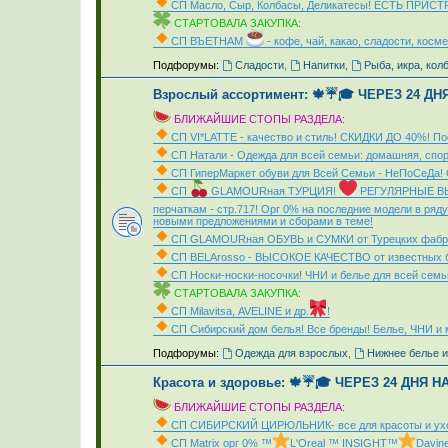
СП Масло, Сыр, Колбасы, Деликатесы! ЕСТЬ ПРИСТ
СТАРТОВАЛА ЗАКУПКА:
СП ВЪЕТНАМ
- кофе, чай, какао, сладости, косме
_
Подфорумы:
Сладости
,
Напитки
,
Рыба, икра, кол
Взрослый ассортимент: 🍁☔🎓 ЧЕРЕЗ 24 Д
БЛИЖАЙШИЕ СТОПЫ РАЗДЕЛА:
СП VI*LATTE - качество и стиль! СКИДКИ ДО 40%! П
СП Натали - Одежда для всей семьи: домашняя, спо
СП ГиперМаркет обуви для Всей Семьи - НеПоСеДа!
СП
GLAMOURная ТУРЦИЯ!
РЕГУЛЯРНЫЕ В
перчаткам - стр.717! Орг 0% на последние модели в ряду 
новыми предложениями и сборами в теме!
СП GLAMOURная ОБУВЬ и СУМКИ от Турецких фабр
СП ВЕLАrosso - ВЫСОКОЕ КАЧЕСТВО от известных б
СП Носки-носки-носочки! ЧНИ и белье для всей се
СТАРТОВАЛА ЗАКУПКА:
СП Мilavitsа, AVELINE и др.
!
СП Сибирский дом белья! Все бренды! Белье, ЧНИ
_
Подфорумы:
Одежда для взрослых
,
Нижнее белье и
Красота и здоровье: 🍁☔🎓 ЧЕРЕЗ 24 ДНЯ 
БЛИЖАЙШИЕ СТОПЫ РАЗДЕЛА:
СП СИБИРСКИЙ ЦИРЮЛЬНИК- все для красоты и ухо
СП Matrix орг 0% ™
L'Oreal ™ INSIGHT™
Davin