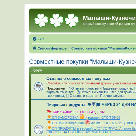
Малыши-Кузнечи
первый новокузнецкий ресурс для
FAQ
Список форумов
Совместные покупки "Малыши-Кузне
Совместные покупки "Малыши-Кузне
ФОРУМ
Отзывы о совместных покупках
Спасибо, что помогаете отзывами другим участникам за
Подфорумы:
Отзывы и хвасты - Пищевые продукты
,
парфюм тоже тут)
,
Отзывы и хвасты - Все для дома и 
творчества
,
Отзывы и хвасты - Прочие закупки
Пищевые продукты: 🍁☔🎓 ЧЕРЕЗ 24 ДНЯ Н
БЛИЖАЙШИЕ СТОПЫ РАЗДЕЛА:
СП ЗАМОРОЗКА
- торгсин! СТОП 09.08
СП Чайно-Кофейная
АкЦиЯ - ОРГ 5% на ЦЕЛЫЕ 
СП ПРОДУКТЫ и весовой Ш*О*К*О*Л*А*Д! А также быт
СЛЕДИТЕ ЗА ОБНОВЛЕНИЯМИ В ТЕМЕ!