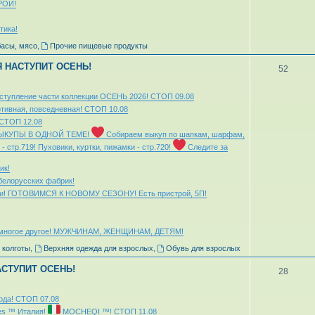
РОЙ!
тика!
басы, мясо
,
Прочие пищевые продукты
НЯ НАСТУПИТ ОСЕНЬ!
52
оступление части коллекции ОСЕНЬ 2026! СТОП 09.08
ртивная, повседневная! СТОП 10.08
 СТОП 12.08
ЫКУПЫ В ОДНОЙ ТЕМЕ!
Собираем выкуп по шапкам, шарфам,
- стр.719! Пуховики, куртки, пижамки - стр.720!
Следите за
ик!
елорусских фабрик!
мьи! ГОТОВИМСЯ К НОВОМУ СЕЗОНУ! Есть пристрой, 5П!
 и многое другое! МУЖЧИНАМ, ЖЕНЩИНАМ, ДЕТЯМ!
 колготы
,
Верхняя одежда для взрослых
,
Обувь для взрослых
НАСТУПИТ ОСЕНЬ!
28
да! СТОП 07.08
es ™ Италия!
MOCHEQI ™! СТОП 11.08