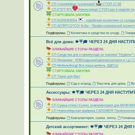
СП Cosmetology (салонная)!
СТОП 17.08
СП Е*S*T*Е*L
Новокузнецк! СТОП раз в неделю по
СТАРТОВАЛА ЗАКУПКА:
СП KOREAVERA
- корейская косметика со склад
СП AD*RI*CO*CO/ KoSa - Профессиональной космети
_
Подфорумы:
Косметика и средства по уходу
,
Товары
Всё для дома: 🍁☔🎓 ЧЕРЕЗ 24 ДНЯ НАСТУП
БЛИЖАЙШИЕ СТОПЫ РАЗДЕЛА:
СП Средства для стирки/ухода за тканями "Hygien
СП Миланика - КПБ/подушки/одеяла/скатерти и т.д.! 
СП МебельФонд! Вся ваша мебель ЗДЕСЬ!
СТАРТОВАЛА ЗАКУПКА:
СП Ткани для Вас!
_
Подфорумы:
Сад и огород
,
Текстиль для дома
,
Вс
Аксессуары: 🍁☔🎓 ЧЕРЕЗ 24 ДНЯ НАСТУПИ
БЛИЖАЙШИЕ СТОПЫ РАЗДЕЛА:
СП Сумка стиль! Сумки, кожгалантерея для МУЖЧИН
СП Новосибирская фабрика CAЛOMEЯ! Проверенное
_
Подфорумы:
Кожгалантерея, сумки, зонты
,
Головны
Детский ассортимент: 🍁☔🎓 ЧЕРЕЗ 24 ДНЯ
БЛИЖАЙШИЕ СТОПЫ РАЗДЕЛА: