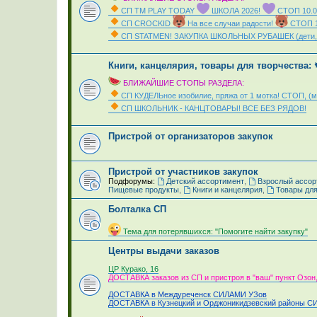
СП ТМ PLAY TODAY
ШКОЛА 2026!
СТОП 10.0
СП CROCKID
На все случаи радости!
СТОП 1
СП STATMEN! ЗАКУПКА ШКОЛЬНЫХ РУБАШЕК (дети, 
_
Книги, канцелярия, товары для творчества
БЛИЖАЙШИЕ СТОПЫ РАЗДЕЛА:
СП КУДЕЛЬное изобилие, пряжа от 1 мотка! СТОП, 
СП ШКОЛЬНИК - КАНЦТОВАРЫ! ВСЕ БЕЗ РЯДОВ!
_
Пристрой от организаторов закупок
Пристрой от участников закупок
Подфорумы:
Детский ассортимент
,
Взрослый ассор
Пищевые продукты
,
Книги и канцелярия
,
Товары для
Болталка СП
_
Тема для потерявшихся: "Помогите найти закупку"
Центры выдачи заказов
_
ЦР Курако, 16
ДОСТАВКА заказов из СП и пристроя в "ваш" пункт Озон,
ДОСТАВКА в Междуреченск СИЛАМИ УЗов
ДОСТАВКА в Кузнецкий и Орджоникидзевский районы 