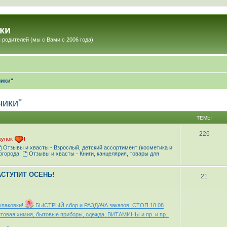
ки
 родителей (мы с Вами с 2006 года)
чики"
чики"
ТЕМЫ
226
купок
!
Отзывы и хвасты - Взрослый, детский ассортимент (косметика и
огорода
,
Отзывы и хвасты - Книги, канцелярия, товары для
АСТУПИТ ОСЕНЬ!
21
упаковки!
БЫСТРЫЙ сбор и РАЗДАЧА заказов! СТОП 18.08
овая химия, бытовые приборы, одежда, ВИТАМИНЫ и пр. и пр.!