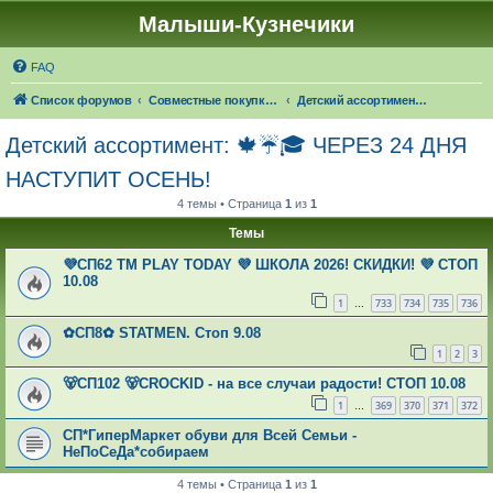
Малыши-Кузнечики
FAQ
Список форумов
Совместные покупки "Малыши-Кузнечики"
Детский ассортимент: 🍁☔🎓 ЧЕРЕЗ 24 ДНЯ НАСТУПИТ ОСЕНЬ!
Детский ассортимент: 🍁☔🎓 ЧЕРЕЗ 24 ДНЯ
НАСТУПИТ ОСЕНЬ!
4 темы • Страница
1
из
1
Темы
💜СП62 ТМ PLAY TODAY 💜 ШКОЛА 2026! СКИДКИ! 💜 СТОП
10.08
1
733
734
735
736
…
✿СП8✿ STATMEN. Стоп 9.08
1
2
3
🐻СП102 🐻CROCKID - на все случаи радости! СТОП 10.08
1
369
370
371
372
…
СП*ГиперМаркет обуви для Всей Семьи -
НеПоСеДа*собираем
4 темы • Страница
1
из
1