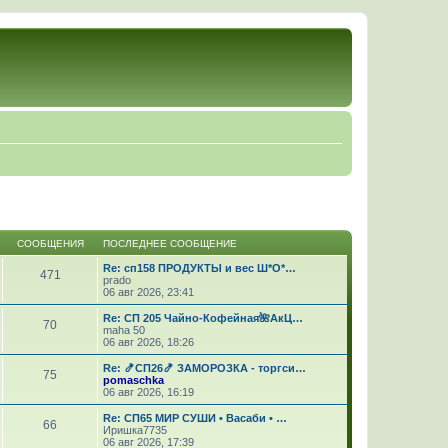
СООБЩЕНИЯ
ПОСЛЕДНЕЕ СООБЩЕНИЕ
Re: сп158 ПРОДУКТЫ и вес Ш*О*…
471
prado
06 авг 2026, 23:41
Re: СП 205 Чайно-Кофейная🌺АкЦ…
70
maha 50
06 авг 2026, 18:26
Re: 🍤СП26🍤 ЗАМОРОЗКА - торгси…
75
pomaschka
06 авг 2026, 16:19
Re: СП65 МИР СУШИ • Васаби • …
66
Иришка7735
06 авг 2026, 17:39