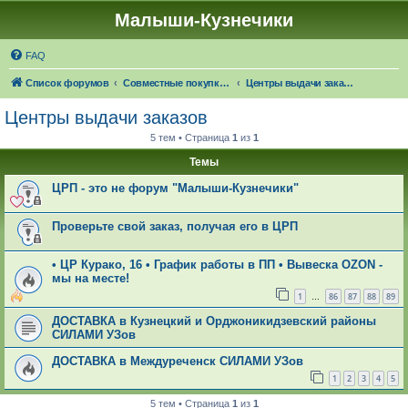
Малыши-Кузнечики
FAQ
Список форумов
Совместные покупки "Малыши-Кузнечики"
Центры выдачи заказов
Центры выдачи заказов
5 тем • Страница
1
из
1
Темы
ЦРП - это не форум "Малыши-Кузнечики"
Проверьте свой заказ, получая его в ЦРП
• ЦР Курако, 16 • График работы в ПП • Вывеска OZON -
мы на месте!
1
86
87
88
89
…
ДОСТАВКА в Кузнецкий и Орджоникидзевский районы
СИЛАМИ УЗов
ДОСТАВКА в Междуреченск СИЛАМИ УЗов
1
2
3
4
5
5 тем • Страница
1
из
1