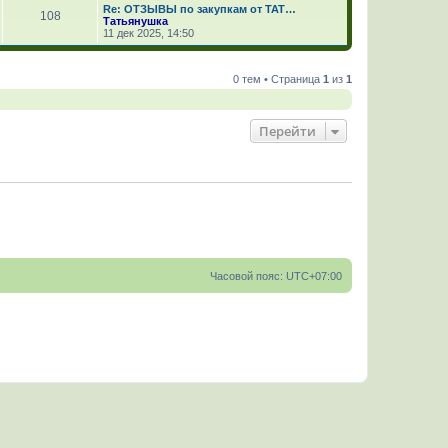
Re: ОТЗЫВЫ по закупкам от ТАТ…
108
Татьянушка
11 дек 2025, 14:50
0 тем • Страница
1
из
1
Перейти
Часовой пояс:
UTC+07:00