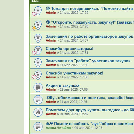
ТЕМЫ
😜 Тема для потерявшихся: "Помогите найти 
Admin
»
14 мар 2022, 17:29
😘 "Откройте, пожалуйста, закупку!" (заявки
Admin
»
14 мар 2022, 17:28
Замечания по работе организаторов закупок 
Admin
»
24 мар 2024, 14:37
Спасибо организаторам!
Admin
»
14 мар 2022, 17:31
Замечания по "работе" участников закупок
Admin
»
14 мар 2022, 17:30
Спасибо участникам закупок!
Admin
»
14 мар 2022, 17:30
Акции в закупках
Admin
»
29 янв 2025, 07:08
-Olly-, обнимашков и позитива, спасибо! /жд
Admin
»
11 дек 2024, 19:46
Помогаем друг другу купить выгоднее - до 
Admin
»
04 янв 2023, 07:26
🙏❤ Помогите собрать "лук"/образ в совмес
Алена Читайло
»
09 апр 2024, 12:27