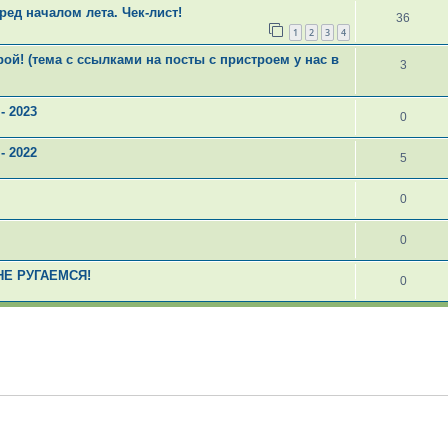
ред началом лета. Чек-лист!
36
1
2
3
4
ой! (тема с ссылками на посты с пристроем у нас в
3
- 2023
0
- 2022
5
0
0
НЕ РУГАЕМСЯ!
0