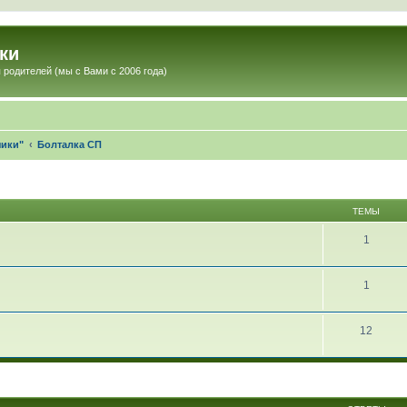
ки
 родителей (мы с Вами с 2006 года)
чики"
Болталка СП
ТЕМЫ
1
1
12