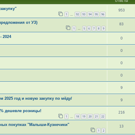
ОТВЕТЫ
закупку"
953
1
92
93
94
95
96
…
/предложения от УЗ)
83
1
5
6
7
8
9
…
- 2024
0
0
0
0
9
ем 2025 год и новую закупку по мёду/
9
60% дешевле розницы!
216
1
18
19
20
21
22
…
тных покупках "Малыши-Кузнечики"
13
1
2