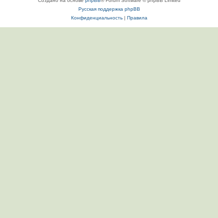
Создано на основе
phpBB
® Forum Software © phpBB Limited
Русская поддержка phpBB
Конфиденциальность
|
Правила