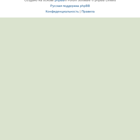
Создано на основе
phpBB
® Forum Software © phpBB Limited
Русская поддержка phpBB
Конфиденциальность
|
Правила