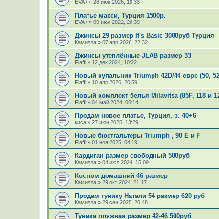
EVA+
»
28 июн 2026, 18:33
Платье макси, Турция 1500р.
EVA+
»
09 июл 2022, 20:39
Джинсы 29 размер It's Basic 3000руб Турция
Камилла
»
07 апр 2026, 22:32
Джинсы утеплённые JLAB размер 33
Flaffi
»
12 дек 2024, 10:22
Новый купальник Triumph 42D/44 евро (50, 52
Flaffi
»
10 апр 2026, 20:59
Новый комплект белья Milavitsa (85F, 118 и 1
Flaffi
»
04 май 2024, 06:14
Продам новое платье, Турция, р. 40+6
киса
»
27 июн 2025, 13:29
Новые бюстгальтеры Triumph , 90 E и F
Flaffi
»
01 ноя 2025, 04:19
Кардиган размер свободный 500руб
Камилла
»
04 июл 2024, 15:09
Костюм домашний 46 размер
Камилла
»
29 окт 2024, 21:17
Продам тунику Натали 54 размер 620 руб
Камилла
»
29 сен 2025, 20:48
Туника пляжная размер 42-46 500руб