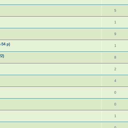
5
1
9
-54 р)
1
22)
8
2
4
0
0
1
0