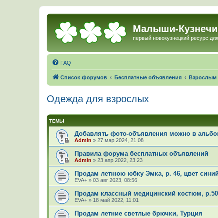
Малыши-Кузнечи
первый новокузнецкий ресурс для
FAQ
Список форумов
Бесплатные объявления
Взрослым
Одежда для взрослых
ТЕМЫ
Добавлять фото-объявления можно в альбом
Admin
»
27 мар 2024, 21:08
Правила форума бесплатных объявлений
Admin
»
23 апр 2022, 23:23
Продам летнюю юбку Эмка, р. 46, цвет сини
EVA+
»
03 авг 2023, 08:56
Продам классный медицинский костюм, р.50
EVA+
»
18 май 2022, 11:01
Продам летние светлые брючки, Турция