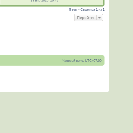
19 апр 2026, 20:43
5 тем • Страница
1
из
1
Перейти
Часовой пояс:
UTC+07:00