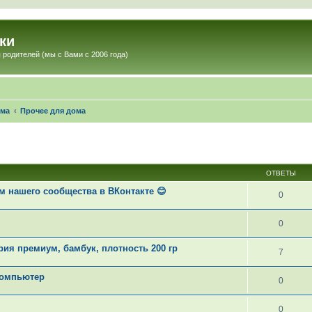
ки
 родителей (мы с Вами с 2006 года)
ома
Прочее для дома
ОТВЕТЫ
 нашего сообщества в ВКонтакте 😊
0
0
рия премиум, бамбук, плотность 200 гр
7
компьютер
0
0