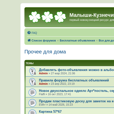
Малыши-Кузнечи
первый новокузнецкий ресурс для
FAQ
Список форумов
Бесплатные объявления
Все для д
Прочее для дома
ТЕМЫ
Добавлять фото-объявления можно в альбом
Admin
»
27 мар 2024, 21:06
Правила форума бесплатных объявлений
Admin
»
23 апр 2022, 23:19
Новое двухспальное одеяло Арт*постель, се
Flaffi
»
16 окт 2023, 17:41
Продам пластиковую доску для заметок на 
EVA+
»
14 май 2026, 15:23
Картина 57*67