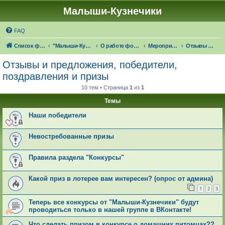
Малыши-Кузнечики
FAQ
Список форумов
"Малыши-Кузнечики" (18+)
О работе форума "Малыши-Кузнечики"
Мероприятия и конкурсы от форума
Отзывы и предложения, победители, поздравления и призы
Отзывы и предложения, победители,
поздравления и призы
10 тем • Страница
1
из
1
Темы
Наши победители
Невостребованные призы
Правила раздела "Конкурсы"
Какой приз в лотерее вам интересен? (опрос от админа)
1
2
3
Теперь все конкурсы от "Малыши-Кузнечики" будут
проводиться только в нашей группе в ВКонтакте!
Что сделать призом в конкурсе о домашних питомцах??