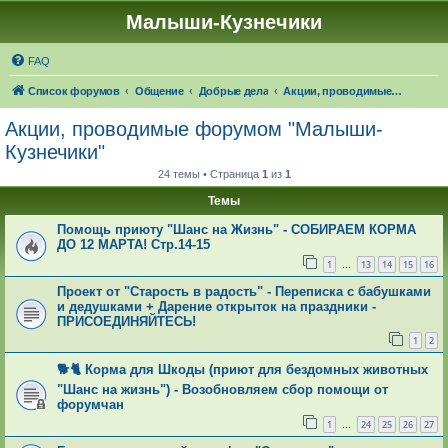
Малыши-Кузнечики
FAQ
Список форумов
Общение
Добрые дела
Акции, проводимые форумом "Малыши-Кузнечики"
Акции, проводимые форумом "Малыши-
Кузнечики"
24 темы • Страница
1
из
1
Темы
Помощь приюту "Шанс на Жизнь" - СОБИРАЕМ КОРМА
ДО 12 МАРТА! Стр.14-15
1
13
14
15
16
…
Проект от "Старость в радость" - Переписка с бабушками
и дедушками + Дарение открыток на праздники -
ПРИСОЕДИНЯЙТЕСЬ!
1
2
🐕🐈 Корма для Шкоды (приют для бездомных животных
"Шанс на жизнь") - Возобновляем сбор помощи от
форумчан
1
24
25
26
27
…