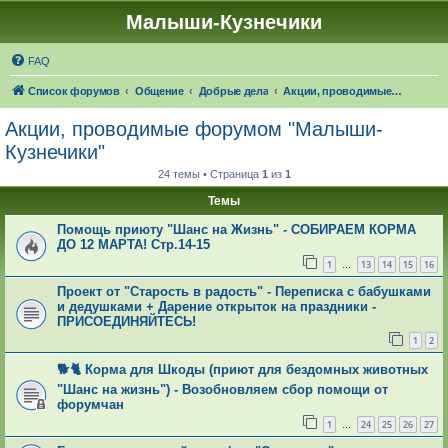
Малыши-Кузнечики
FAQ
Список форумов
Общение
Добрые дела
Акции, проводимые форумом "Малыши-Кузнечики"
Акции, проводимые форумом "Малыши-
Кузнечики"
24 темы • Страница
1
из
1
Темы
Помощь приюту "Шанс на Жизнь" - СОБИРАЕМ КОРМА
ДО 12 МАРТА! Стр.14-15
1
13
14
15
16
…
Проект от "Старость в радость" - Переписка с бабушками
и дедушками + Дарение открыток на праздники -
ПРИСОЕДИНЯЙТЕСЬ!
1
2
🐕🐈 Корма для Шкоды (приют для бездомных животных
"Шанс на жизнь") - Возобновляем сбор помощи от
форумчан
1
24
25
26
27
…