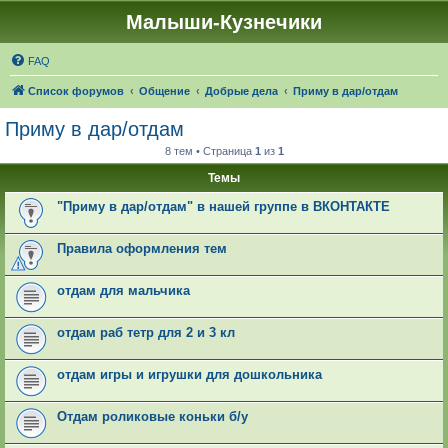
Малыши-Кузнечики
FAQ
Список форумов
Общение
Добрые дела
Приму в дар/отдам
Приму в дар/отдам
8 тем • Страница
1
из
1
Темы
"Приму в дар/отдам" в нашей группе в ВКОНТАКТЕ
Правила оформления тем
отдам для мальчика
отдам раб тетр для 2 и 3 кл
отдам игры и игрушки для дошкольника
Отдам роликовые коньки б/у