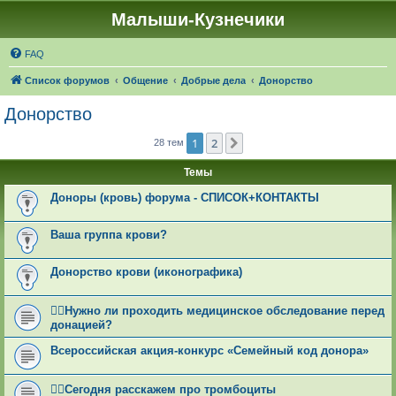
Малыши-Кузнечики
FAQ
Список форумов
Общение
Добрые дела
Донорство
Донорство
1
2
След.
28 тем
Темы
Доноры (кровь) форума - СПИСОК+КОНТАКТЫ
Ваша группа крови?
Донорство крови (иконографика)
👩‍⚕Нужно ли проходить медицинское обследование перед
донацией?
Всероссийская акция-конкурс «Семейный код донора»
👩‍⚕Сегодня расскажем про тромбоциты