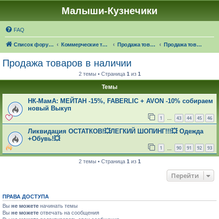
Малыши-Кузнечики
FAQ
Список форумов
Коммерческие темы
Продажа товаров "в наличии", оказание услуг
Продажа товаров в наличии
Продажа товаров в наличии
2 темы • Страница
1
из
1
Темы
НК-МамА: МЕЙТАН -15%, FABERLIC + AVON -10% собираем
новый Выкуп
1
43
44
45
46
…
Ликвидация ОСТАТКОВ!💥ЛЕГКИЙ ШОПИНГ!!!💥 Одежда
+Обувь!💥
1
90
91
92
93
…
2 темы • Страница
1
из
1
Перейти
ПРАВА ДОСТУПА
Вы
не можете
начинать темы
Вы
не можете
отвечать на сообщения