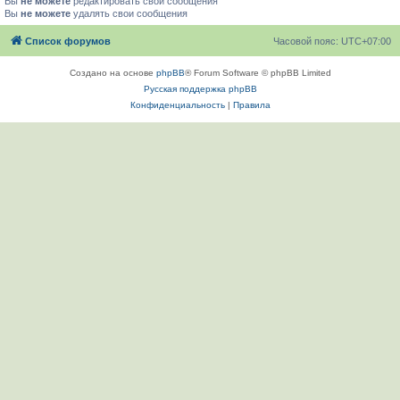
Вы
не можете
редактировать свои сообщения
Вы
не можете
удалять свои сообщения
Список форумов
Часовой пояс:
UTC+07:00
Создано на основе
phpBB
® Forum Software © phpBB Limited
Русская поддержка phpBB
Конфиденциальность
|
Правила