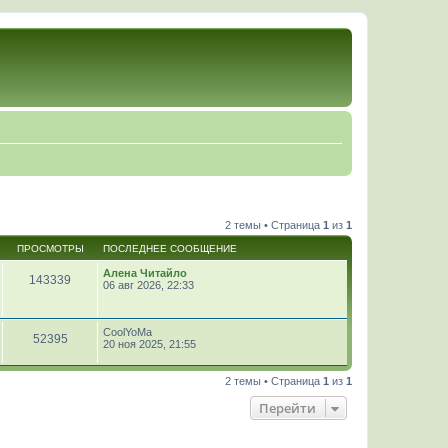
2 темы • Страница
1
из
1
ПРОСМОТРЫ
ПОСЛЕДНЕЕ СООБЩЕНИЕ
Алена Читайло
143339
06 авг 2026, 22:33
CoolYoMa
52395
20 ноя 2025, 21:55
2 темы • Страница
1
из
1
Перейти