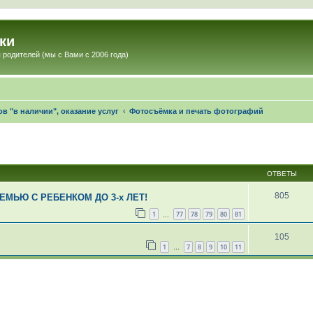
ки
 родителей (мы с Вами с 2006 года)
в "в наличии", оказание услуг
Фотосъёмка и печать фотографий
ОТВЕТЫ
805
СЕМЬЮ С РЕБЕНКОМ ДО 3-х ЛЕТ!
1
77
78
79
80
81
…
105
1
7
8
9
10
11
…