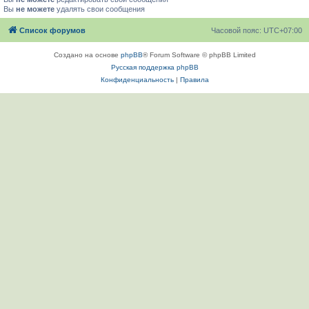
Вы
не можете
удалять свои сообщения
Список форумов
Часовой пояс:
UTC+07:00
Создано на основе
phpBB
® Forum Software © phpBB Limited
Русская поддержка phpBB
Конфиденциальность
|
Правила