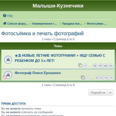
Малыши-Кузнечики
FAQ
Список форумов
Коммерческие темы
Продажа товаров "в наличии", оказание услуг
Фотосъёмка и печать фотографий
Фотосъёмка и печать фотографий
2 темы • Страница
1
из
1
Темы
️☀️⛱️ НОВЫЕ ЛЕТНИЕ ФОТОГРАФИИ! + ИЩУ СЕМЬЮ С
РЕБЕНКОМ ДО 3-х ЛЕТ!
1
78
79
80
81
…
Фотограф Олеся Ерошенко
1
8
9
10
11
…
2 темы • Страница
1
из
1
Перейти
ПРАВА ДОСТУПА
Вы
не можете
начинать темы
Вы
не можете
отвечать на сообщения
Вы
не можете
редактировать свои сообщения