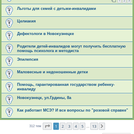
1
2
3
Льготы для семей с детьми-инвалидами
Целиакия
Дефектологи в Новокузнецке
Родители детей-инвалидов могут получить бесплатную
помощь психолога и методиста
Эпилепсия
Маловесные и недоношенные детки
Помощь, гарантированная государством ребенку-
инвалиду
Новокузнецк, ул.Грдины, 8а
Как работает МСЭ? И все вопросы по "розовой справке"
Страница
1
из
13
1
2
3
4
5
13
След.
312 тем
…