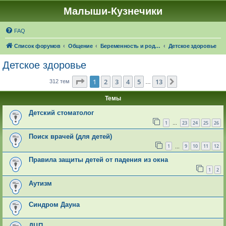
Малыши-Кузнечики
FAQ
Список форумов
Общение
Беременность и роды. О детях
Детское здоровье
Детское здоровье
Страница
1
из
13
1
2
3
4
5
13
След.
312 тем
…
Темы
Детский стоматолог
1
23
24
25
26
…
Поиск врачей (для детей)
1
9
10
11
12
…
Правила защиты детей от падения из окна
1
2
Аутизм
Синдром Дауна
ДЦП