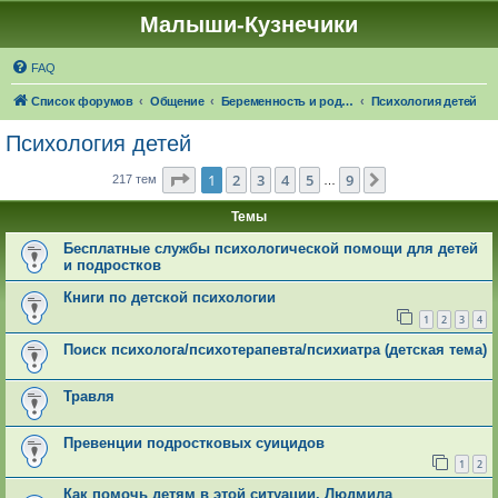
Малыши-Кузнечики
FAQ
Список форумов
Общение
Беременность и роды. О детях
Психология детей
Психология детей
Страница
1
из
9
1
2
3
4
5
9
След.
217 тем
…
Темы
Бесплатные службы психологической помощи для детей
и подростков
Книги по детской психологии
1
2
3
4
Поиск психолога/психотерапевта/психиатра (детская тема)
Травля
Превенции подростковых суицидов
1
2
Как помочь детям в этой ситуации. Людмила