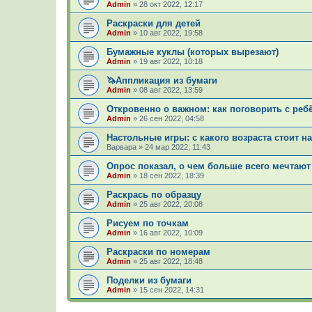
Admin
»
28 окт 2022, 12:17
Раскраски для детей
Admin
»
10 авг 2022, 19:58
Бумажные куклы (которых вырезают)
Admin
»
19 авг 2022, 10:18
🦄Аппликация из бумаги
Admin
»
08 авг 2022, 13:59
Откровенно о важном: как поговорить с ре
Admin
»
26 сен 2022, 04:58
Настольные игры: с какого возраста стоит н
Варвара
»
24 мар 2022, 11:43
Опрос показал, о чем больше всего мечтают
Admin
»
18 сен 2022, 18:39
Раскрась по образцу
Admin
»
25 авг 2022, 20:08
Рисуем по точкам
Admin
»
16 авг 2022, 10:09
Раскраски по номерам
Admin
»
25 авг 2022, 18:48
Поделки из бумаги
Admin
»
15 сен 2022, 14:31