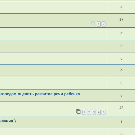
4
17
1
2
0
0
6
0
0
гопедам оценить развитие речи ребенка
0
48
1
2
3
4
5
ывания )
1
0