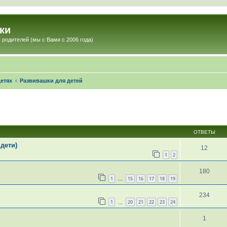
ки
 родителей (мы с Вами с 2006 года)
етях
Развивашки для детей
ОТВЕТЫ
 дети)
12
1
2
180
1
15
16
17
18
19
…
234
1
20
21
22
23
24
…
1