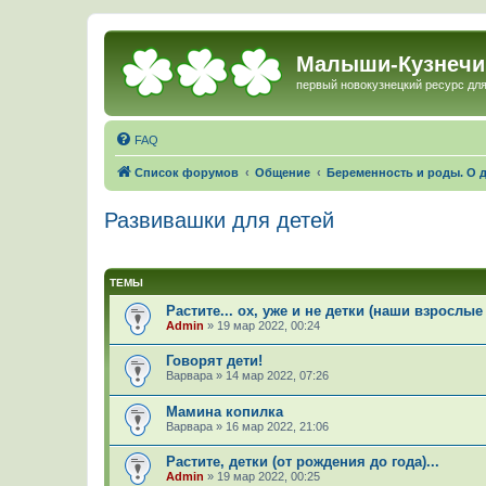
Малыши-Кузнечи
первый новокузнецкий ресурс для
FAQ
Список форумов
Общение
Беременность и роды. О д
Развивашки для детей
ТЕМЫ
Растите... ох, уже и не детки (наши взрослые
Admin
»
19 мар 2022, 00:24
Говорят дети!
Варвара
»
14 мар 2022, 07:26
Мамина копилка
Варвара
»
16 мар 2022, 21:06
Растите, детки (от рождения до года)...
Admin
»
19 мар 2022, 00:25