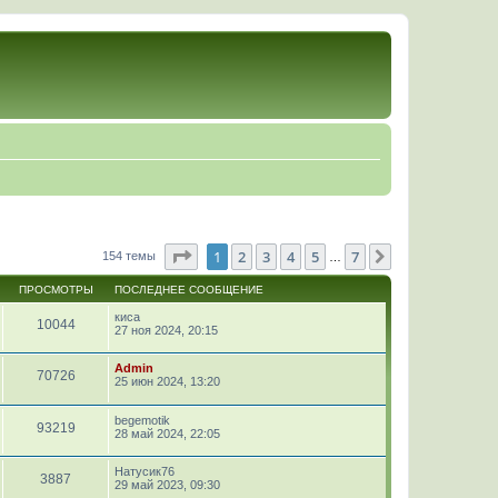
Страница
1
из
7
1
2
3
4
5
7
След.
154 темы
…
ПРОСМОТРЫ
ПОСЛЕДНЕЕ СООБЩЕНИЕ
киса
10044
27 ноя 2024, 20:15
Admin
70726
25 июн 2024, 13:20
begemotik
93219
28 май 2024, 22:05
Натусик76
3887
29 май 2023, 09:30