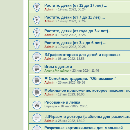
Растите, детки (от 12 до 17 лет) ...
Admin
»
19 мар 2022, 00:24
Растите, детки (от 7 до 11 лет) ...
Admin
»
19 мар 2022, 00:24
Растите, детки (от года до 3-х лет)...
Admin
»
19 мар 2022, 00:25
Растите, детки (от 3-х до 6 лет) ...
Admin
»
19 мар 2022, 00:25
📝Графомоторика для детей и взрослых
Admin
»
08 авг 2022, 13:56
Игры с детьми
Алена Читайло
»
23 янв 2024, 11:46
❤ Семейные традиции: "Обнимашки!"
Admin
»
25 ноя 2023, 09:36
Мобильное приложение, которое поможет ло
Admin
»
17 авг 2023, 10:06
Рисование и лепка
Варвара
»
16 мар 2022, 20:51
👨‍⚕Играем в доктора (шаблоны для распечат
Admin
»
28 окт 2022, 12:19
Разрезные картинки-пазлы для малышей