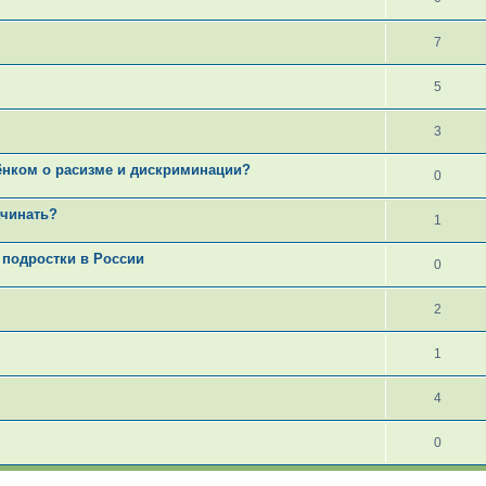
7
5
3
бёнком о расизме и дискриминации?
0
ачинать?
1
 подростки в России
0
2
1
4
0