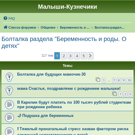
Малыши-Кузнечики
FAQ
Список форумов
Общение
Беременность и роды. О детях
Болталка раздела "Беременность и роды. О детях"
Болталка раздела "Беременность и роды. О
детях"
1
2
3
4
5
След.
117 тем
Темы
Болталка для будущих мамочек-30
1
7
8
9
10
…
мама Счастья, поздравляем с рождением малышки!
1
2
3
В Карелии будут платить по 100 тысяч рублей студенткам
при рождении ребенка
🌙 Подушка для беременных
❗ Тяжелый пренатальный стресс назван фактором риска
сердечной недостаточности у детей