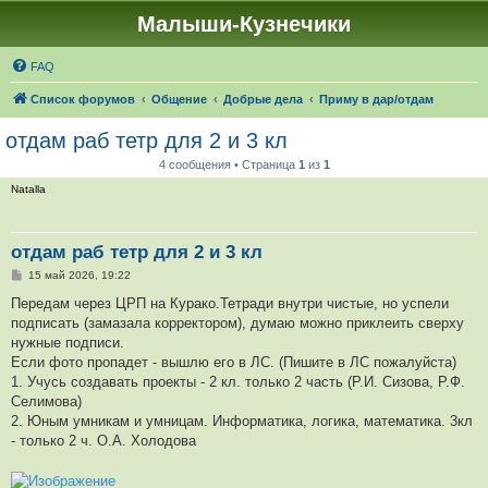
Малыши-Кузнечики
FAQ
Список форумов
Общение
Добрые дела
Приму в дар/отдам
отдам раб тетр для 2 и 3 кл
4 сообщения • Страница
1
из
1
Natalla
отдам раб тетр для 2 и 3 кл
С
15 май 2026, 19:22
о
о
Передам через ЦРП на Курако.Тетради внутри чистые, но успели
б
подписать (замазала корректором), думаю можно приклеить сверху
щ
е
нужные подписи.
н
Если фото пропадет - вышлю его в ЛС. (Пишите в ЛС пожалуйста)
и
е
1. Учусь создавать проекты - 2 кл. только 2 часть (Р.И. Сизова, Р.Ф.
Селимова)
2. Юным умникам и умницам. Информатика, логика, математика. 3кл
- только 2 ч. О.А. Холодова