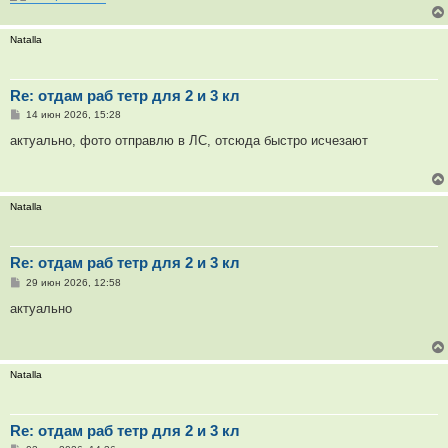
Natalla
Re: отдам раб тетр для 2 и 3 кл
С
14 июн 2026, 15:28
о
о
актуально, фото отправлю в ЛС, отсюда быстро исчезают
б
щ
е
н
и
Natalla
е
Re: отдам раб тетр для 2 и 3 кл
С
29 июн 2026, 12:58
о
о
актуально
б
щ
е
н
и
Natalla
е
Re: отдам раб тетр для 2 и 3 кл