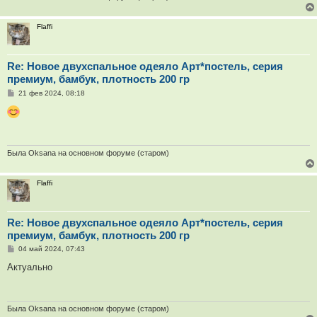
Flaffi
Re: Новое двухспальное одеяло Арт*постель, серия
премиум, бамбук, плотность 200 гр
С
21 фев 2024, 08:18
о
о
б
щ
е
н
и
Была Oksana на основном форуме (старом)
е
Flaffi
Re: Новое двухспальное одеяло Арт*постель, серия
премиум, бамбук, плотность 200 гр
С
04 май 2024, 07:43
о
о
Актуально
б
щ
е
н
и
Была Oksana на основном форуме (старом)
е