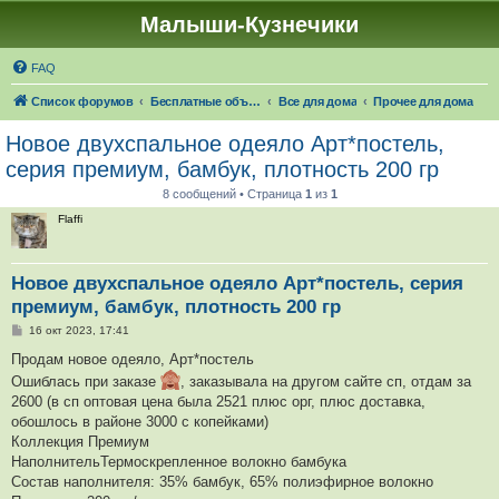
Малыши-Кузнечики
FAQ
Список форумов
Бесплатные объявления
Все для дома
Прочее для дома
Новое двухспальное одеяло Арт*постель,
серия премиум, бамбук, плотность 200 гр
8 сообщений • Страница
1
из
1
Flaffi
Новое двухспальное одеяло Арт*постель, серия
премиум, бамбук, плотность 200 гр
С
16 окт 2023, 17:41
о
о
Продам новое одеяло, Арт*постель
б
Ошиблась при заказе
, заказывала на другом сайте сп, отдам за
щ
е
2600 (в сп оптовая цена была 2521 плюс орг, плюс доставка,
н
обошлось в районе 3000 с копейками)
и
е
Коллекция Премиум
НаполнительТермоскрепленное волокно бамбука
Состав наполнителя: 35% бамбук, 65% полиэфирное волокно