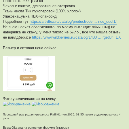
Плотность 200 гр./м.кв
Чехол с кантом, декоративная отстрочка
Ткань чехла Тик пухоперовой (100% хлопок)
УпаковкаСумка ПВХ+спанбонд
Подробнее тут
https://art-dtex.ru/catalog/product/ode ... noe_quot1/
Не знаю насчет облегченного, по моему выглядит обычным)) но
наверняка не скажу, у меня такого не было , все что нашла отзывы
не вайлдберисе
https://www.wildberries.ru/catalog/1430 ... rgetUrl=EX
Размер и оптовая цена сейчас
Фото увеличиваются по клику
Последний раз редактировалось
Flaffi
01 ноя 2025, 03:55, всего редактировалось 4
раза.
Была Oksana на основном форуме (старом)