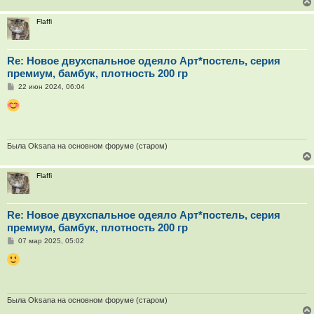
Flaffi
Re: Новое двухспальное одеяло Арт*постель, серия
премиум, бамбук, плотность 200 гр
С
22 июн 2024, 06:04
о
о
б
щ
е
н
и
Была Oksana на основном форуме (старом)
е
Flaffi
Re: Новое двухспальное одеяло Арт*постель, серия
премиум, бамбук, плотность 200 гр
С
07 мар 2025, 05:02
о
о
б
щ
е
н
и
Была Oksana на основном форуме (старом)
е