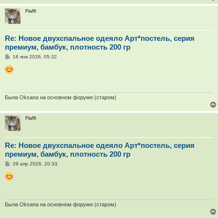
Flaffi
Re: Новое двухспальное одеяло Арт*постель, серия
премиум, бамбук, плотность 200 гр
С
18 янв 2026, 05:32
о
о
б
щ
е
н
и
Была Oksana на основном форуме (старом)
е
Flaffi
Re: Новое двухспальное одеяло Арт*постель, серия
премиум, бамбук, плотность 200 гр
С
29 апр 2026, 20:33
о
о
б
щ
е
н
и
Была Oksana на основном форуме (старом)
е