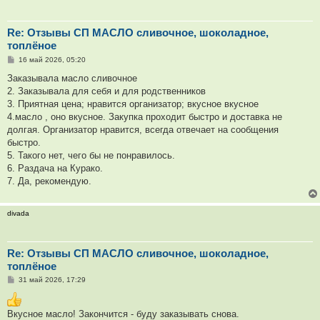
Re: Отзывы СП МАСЛО сливочное, шоколадное,
топлёное
С
16 май 2026, 05:20
о
о
Заказывала масло сливочное
б
2. Заказывала для себя и для родственников
щ
е
3. Приятная цена; нравится организатор; вкусное вкусное
н
4.масло , оно вкусное. Закупка проходит быстро и доставка не
и
е
долгая. Организатор нравится, всегда отвечает на сообщения
быстро.
5. Такого нет, чего бы не понравилось.
6. Раздача на Курако.
7. Да, рекомендую.
divada
Re: Отзывы СП МАСЛО сливочное, шоколадное,
топлёное
С
31 май 2026, 17:29
о
о
б
Вкусное масло! Закончится - буду заказывать снова.
щ