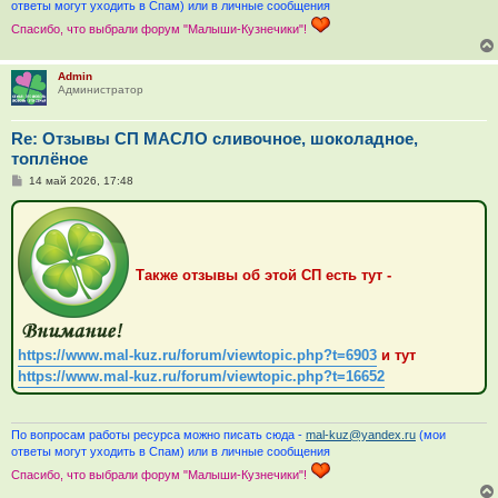
ответы могут уходить в Спам) или в личные сообщения
Спасибо, что выбрали форум "Малыши-Кузнечики"!
Admin
Администратор
Re: Отзывы СП МАСЛО сливочное, шоколадное,
топлёное
С
14 май 2026, 17:48
о
о
б
щ
е
н
Также отзывы об этой СП есть тут -
и
е
https://www.mal-kuz.ru/forum/viewtopic.php?t=6903
и тут
https://www.mal-kuz.ru/forum/viewtopic.php?t=16652
По вопросам работы ресурса можно писать сюда -
mal-kuz@yandex.ru
(мои
ответы могут уходить в Спам) или в личные сообщения
Спасибо, что выбрали форум "Малыши-Кузнечики"!