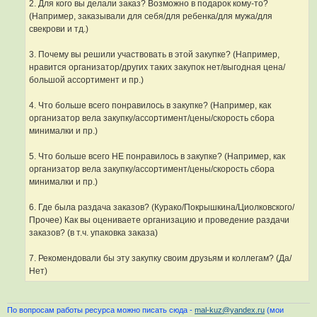
2. Для кого вы делали заказ? Возможно в подарок кому-то?
(Например, заказывали для себя/для ребенка/для мужа/для
свекрови и тд.)
3. Почему вы решили участвовать в этой закупке? (Например,
нравится организатор/других таких закупок нет/выгодная цена/
большой ассортимент и пр.)
4. Что больше всего понравилось в закупке? (Например, как
организатор вела закупку/ассортимент/цены/скорость сбора
минималки и пр.)
5. Что больше всего НЕ понравилось в закупке? (Например, как
организатор вела закупку/ассортимент/цены/скорость сбора
минималки и пр.)
6. Где была раздача заказов? (Курако/Покрышкина/Циолковского/
Прочее) Как вы оцениваете организацию и проведение раздачи
заказов? (в т.ч. упаковка заказа)
7. Рекомендовали бы эту закупку своим друзьям и коллегам? (Да/
Нет)
По вопросам работы ресурса можно писать сюда -
mal-kuz@yandex.ru
(мои