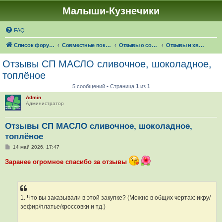
Малыши-Кузнечики
FAQ
Список форумов
Совместные покупки "Малыши-Кузнечики"
Отзывы о совместных покупках
Отзывы и хвасты - Пищевые продукты
Отзывы СП МАСЛО сливочное, шоколадное,
топлёное
5 сообщений • Страница
1
из
1
Admin
Администратор
Отзывы СП МАСЛО сливочное, шоколадное,
топлёное
С
14 май 2026, 17:47
о
о
Заранее огромное спасибо за отзывы
б
щ
е
н
и
е
1. Что вы заказывали в этой закупке? (Можно в общих чертах: икру/
зефир/платье/кроссовки и тд.)