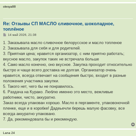
olesya88
Re: Отзывы СП МАСЛО сливочное, шоколадное,
топлёное
С
14 май 2026, 21:38
о
о
1. Заказывала масло сливочное белорусское и масло топленое
б
2. Заказывала для себя и для родителей.
щ
е
3. Приятная цена; нравится организатор, с ним приятно работать;
н
вкусное масло, закупок таких не встречала больше
и
е
4. Само масло конечно, оно вкусное. Закупка проходит относительно
быстро и чаще всего доставка не долгая. Организатор очень
нравится, всегда отвечает на сообщения быстро, входит в разные
положения участника закупки.
5. Такого нет, чего бы не понравилось.
6. Раздача на Курако. Люблю именно это место, вежливые
работники, чисто, аккуратно.
Заказ всегда упакован хорошо. Масло в пергаменте, упаковоночной
пленке, еще и в коробке! Дадеьечли берешь малую фасовку, все
всегда аккуратно упаковано.
7. Да, рекомендовала бы и рекомендую.
Lana 24