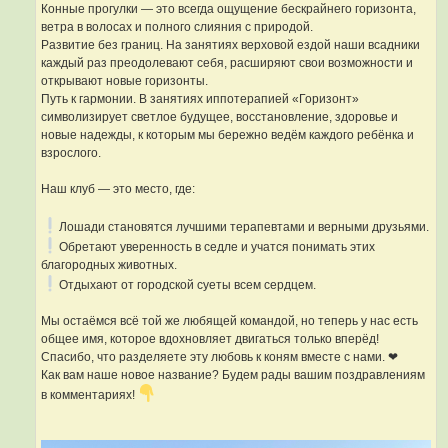
Конные прогулки — это всегда ощущение бескрайнего горизонта,
ветра в волосах и полного слияния с природой.
Развитие без границ. На занятиях верховой ездой наши всадники
каждый раз преодолевают себя, расширяют свои возможности и
открывают новые горизонты.
Путь к гармонии. В занятиях иппотерапией «Горизонт»
символизирует светлое будущее, восстановление, здоровье и
новые надежды, к которым мы бережно ведём каждого ребёнка и
взрослого.
Наш клуб — это место, где:
Лошади становятся лучшими терапевтами и верными друзьями.
Обретают уверенность в седле и учатся понимать этих
благородных животных.
Отдыхают от городской суеты всем сердцем.
Мы остаёмся всё той же любящей командой, но теперь у нас есть
общее имя, которое вдохновляет двигаться только вперёд!
Спасибо, что разделяете эту любовь к коням вместе с нами. ❤
Как вам наше новое название? Будем рады вашим поздравлениям
в комментариях!