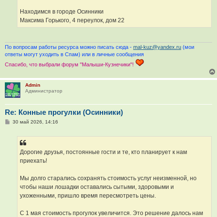
Находимся в городе Осинники
Максима Горького, 4 переулок, дом 22
По вопросам работы ресурса можно писать сюда -
mal-kuz@yandex.ru
(мои
ответы могут уходить в Спам) или в личные сообщения
Спасибо, что выбрали форум "Малыши-Кузнечики"!
Admin
Администратор
Re: Конные прогулки (Осинники)
С
30 май 2026, 14:16
о
о
б
щ
е
Дорогие друзья, постоянные гости и те, кто планирует к нам
н
приехать!
и
е
Мы долго старались сохранять стоимость услуг неизменной, но
чтобы наши лошадки оставались сытыми, здоровыми и
ухоженными, пришло время пересмотреть цены.
С 1 мая стоимость прогулок увеличится. Это решение далось нам