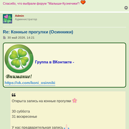
Спасибо, что выбрали форум "Малыши-Кузнечики"!
Admin
Администратор
Re: Конные прогулки (Осинники)
С
30 май 2026, 14:21
о
о
б
щ
е
н
Группа в ВКонтакте -
и
е
https://vk.com/koni_osinniki
Открыта запись на конные прогулки
30 суббота
31 воскресенье
У нас предварительная запись