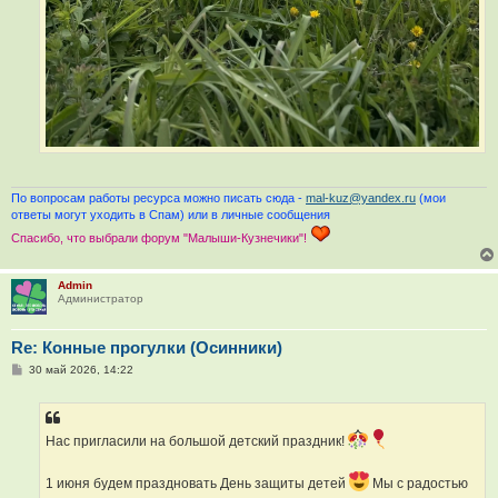
По вопросам работы ресурса можно писать сюда -
mal-kuz@yandex.ru
(мои
ответы могут уходить в Спам) или в личные сообщения
Спасибо, что выбрали форум "Малыши-Кузнечики"!
Admin
Администратор
Re: Конные прогулки (Осинники)
С
30 май 2026, 14:22
о
о
б
щ
е
Нас пригласили на большой детский праздник!
н
и
е
1 июня будем праздновать День защиты детей
Мы с радостью