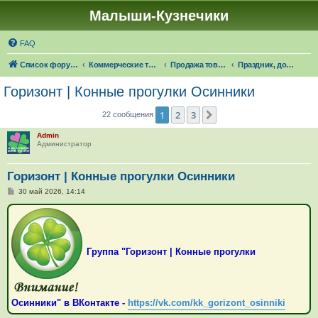
Малыши-Кузнечики
FAQ
Список форумов
Коммерческие темы
Продажа товаров "в наличии", оказание услуг
Праздник, досуг, путешествия
Горизонт | Конные прогулки Осинники
1
2
3
След.
22 сообщения
Admin
Администратор
Горизонт | Конные прогулки Осинники
С
30 май 2026, 14:14
о
о
б
щ
е
н
Группа "Горизонт | Конные прогулки
и
е
Осинники" в ВКонтакте -
https://vk.com/kk_gorizont_osinniki