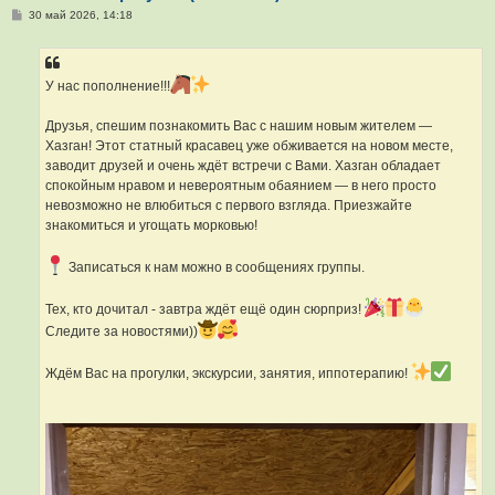
С
30 май 2026, 14:18
о
о
б
щ
е
У нас пополнение!!!
н
и
е
Друзья, спешим познакомить Вас с нашим новым жителем —
Хазган! Этот статный красавец уже обживается на новом месте,
заводит друзей и очень ждёт встречи с Вами. Хазган обладает
спокойным нравом и невероятным обаянием — в него просто
невозможно не влюбиться с первого взгляда. Приезжайте
знакомиться и угощать морковью!
Записаться к нам можно в сообщениях группы.
Тех, кто дочитал - завтра ждёт ещё один сюрприз!
Следите за новостями))
Ждём Вас на прогулки, экскурсии, занятия, иппотерапию!