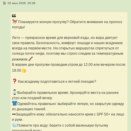
С
02 июн 2026, 20:38
о
о
б
щ
е
Планируете конную прогулку? Обратите внимание на прогноз
н
погоды!
и
е
Лето — прекрасное время для верховой езды, но жара диктует
свои правила. Безопасность, комфорт лошади и наших всадников
всегда на первом месте. На открытых маршрутах спрятаться от
солнца почти негде, поэтому мы строго следим за температурным
режимом.
В жаркие дни прогулки проводим утром до 12.00 или вечером после
18.00
Как всаднику подготовиться к летней поездке?
Выбирайте правильное время: бронируйте места на раннее
утро или поздний вечер.
Одевайтесь правильно: выбирайте легкую, но закрытую одежду
из дышащих тканей.
🕶Защищайте кожу: обязательно наносите крем с SPF 50+ на лицо
и руки.
Помните про воду: берите с собой маленькую бутылку
прохладной воды.