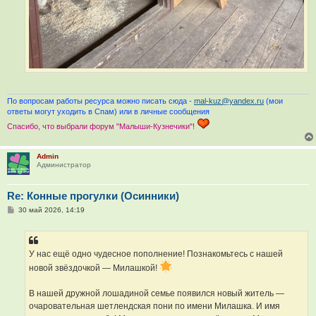
По вопросам работы ресурса можно писать сюда -
mal-kuz@yandex.ru
(мои
ответы могут уходить в Спам) или в личные сообщения
Спасибо, что выбрали форум "Малыши-Кузнечики"!
Admin
Администратор
Re: Конные прогулки (Осинники)
С
30 май 2026, 14:19
о
о
б
щ
е
У нас ещё одно чудесное пополнение! Познакомьтесь с нашей
н
новой звёздочкой — Милашкой!
и
е
В нашей дружной лошадиной семье появился новый житель —
очаровательная шетлендская пони по имени Милашка. И имя