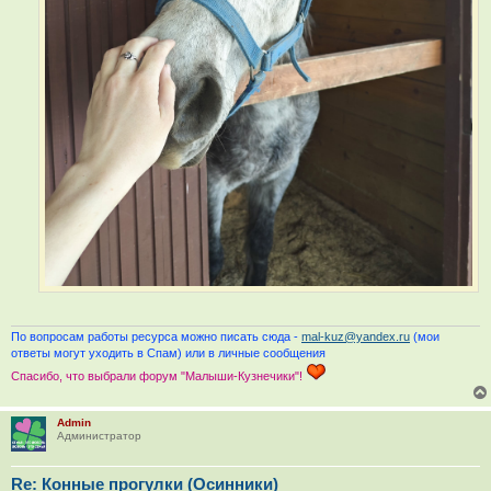
По вопросам работы ресурса можно писать сюда -
mal-kuz@yandex.ru
(мои
ответы могут уходить в Спам) или в личные сообщения
Спасибо, что выбрали форум "Малыши-Кузнечики"!
Admin
Администратор
Re: Конные прогулки (Осинники)