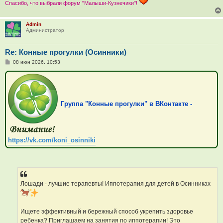
Спасибо, что выбрали форум "Малыши-Кузнечики"!
Admin
Администратор
Re: Конные прогулки (Осинники)
С
08 июн 2026, 10:53
о
о
б
щ
е
н
Группа "Конные прогулки" в ВКонтакте -
и
е
https://vk.com/koni_osinniki
Лошади - лучшие терапевты! Иппотерапия для детей в Осинниках
Ищете эффективный и бережный способ укрепить здоровье
ребенка? Приглашаем на занятия по иппотерапии! Это