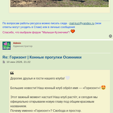
По вопросам работы ресурса можно писать сюда -
mal-kuz@yandex.ru
(мои
ответы могут уходить в Спам) или в личные сообщения
Спасибо, что выбрали форум "Малыши-Кузнечики"!
Admin
Администратор
Re: Горизонт | Конные прогулки Осинники
С
10 июн 2026, 21:22
о
о
б
щ
е
Дорогие друзья и гости нашего клуба!
н
и
е
Большие новости! Наш конный клуб обрёл имя — «Горизонт»!
Этот важный момент настал! Наш клуб растёт, и сегодня мы
официально открываем новую главу под общим красивым
названием.
Почему именно «Горизонт»? Свобода и простор.