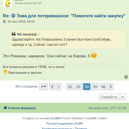
е
Соорганизатор СП
Re: 😜 Тема для потерявшихся: "Помогите найти закупку"
С
19 июн 2026, 09:53
о
о
б
Nik
писал(а):
↑
щ
е
Здравствуйте. На Покрышкина 3 ранее был пристрой обувь,
н
одежда и тд. Сейчас там нет его?
и
е
Это Ромашки, наверное. Она сейчас на Кирова, 5
Все вопросы решаем в ТЕМЕ, не в личке!
Приглашаем в закупки
Страница
94
из
96
1
92
93
94
95
96
Пред.
След.
954 сообщения
…
Перейти
Список форумов
Часовой пояс:
UTC+07:00
Создано на основе
phpBB
® Forum Software © phpBB Limited
Русская поддержка phpBB
Конфиденциальность
|
Правила