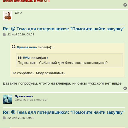
Добро пожаловать в мои СП!
EVA+
Re: 😜 Тема для потерявшихся: "Помогите найти закупку"
С
22 май 2026, 08:58
о
о
б
Лунная ночь
писал(а):
↑
щ
е
н
EVA+
писал(а):
↑
и
е
Подскажите, Сибирский дом белья закрылась закупка?
Не собралась. Могу возобновить
Давайте попробуем, что-то ни клевера, ни омсы мужского нет нигде
Лунная ночь
Организатор с опытом
Re: 😜 Тема для потерявшихся: "Помогите найти закупку"
С
22 май 2026, 09:08
о
о
б