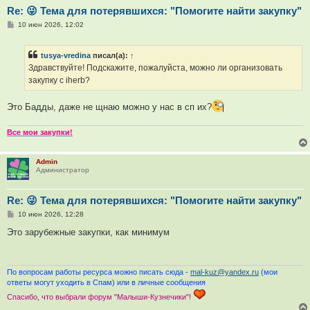
Re: 😜 Тема для потерявшихся: "Помогите найти закупку"
С
10 июн 2026, 12:02
о
о
б
tusya-vredina
писал(а):
↑
щ
е
Здравствуйте! Подскажите, пожалуйста, можно ли организовать
н
закупку с iherb?
и
е
Это Бадды, даже не щнаю можно у нас в сп их?
Все мои закупки!
Admin
Администратор
Re: 😜 Тема для потерявшихся: "Помогите найти закупку"
С
10 июн 2026, 12:28
о
о
Это зарубежные закупки, как минимум
б
щ
е
н
и
По вопросам работы ресурса можно писать сюда -
mal-kuz@yandex.ru
(мои
е
ответы могут уходить в Спам) или в личные сообщения
Спасибо, что выбрали форум "Малыши-Кузнечики"!