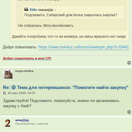
е
EVA+
писал(а):
↑
Подскажите, Сибирский дом белья закрылась закупка?
Не собралась. Могу возобновить
Давайте попробуем, что-то ни клевера, ни омсы мужского нет нигде
Добро пожаловать:
https://www.mal-kuz.ru/forum/viewtopic.php?t=18441
Добро пожаловать в мои СП!
tusya-vredina
Re: 😜 Тема для потерявшихся: "Помогите найти закупку"
С
10 июн 2026, 03:27
о
о
Здравствуйте! Подскажите, пожалуйста, можно ли организовать
б
закупку с iherb?
щ
е
н
и
anna@jsj
е
Организатор с опытом