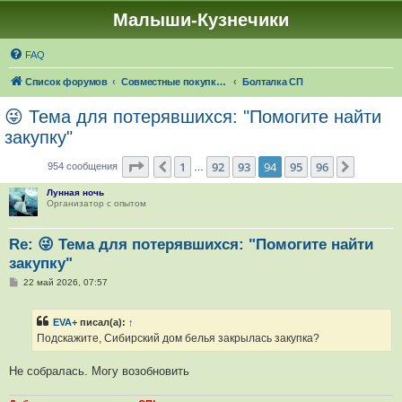
Малыши-Кузнечики
FAQ
Список форумов
Совместные покупки "Малыши-Кузнечики"
Болталка СП
😜 Тема для потерявшихся: "Помогите найти
закупку"
Страница
94
из
96
1
92
93
94
95
96
Пред.
След.
954 сообщения
…
Лунная ночь
Организатор с опытом
Re: 😜 Тема для потерявшихся: "Помогите найти
закупку"
С
22 май 2026, 07:57
о
о
б
EVA+
писал(а):
↑
щ
е
Подскажите, Сибирский дом белья закрылась закупка?
н
и
е
Не собралась. Могу возобновить