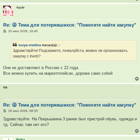
Apple
Re: 😜 Тема для потерявшихся: "Помогите найти закупку"
С
10 июн 2026, 16:40
о
о
б
tusya-vredina
писал(а):
↑
щ
е
Здравствуйте! Подскажите, пожалуйста, можно ли организовать
н
закупку с iherb?
и
е
Они не доставляют в Россию с 22 года
Все можно купить на маркетплейсах, дороже само собой
Nik
Re: 😜 Тема для потерявшихся: "Помогите найти закупку"
С
19 июн 2026, 08:55
о
о
Здравствуйте. На Покрышкина 3 ранее был пристрой обувь, одежда и
б
тд. Сейчас там нет его?
щ
е
н
и
Belka