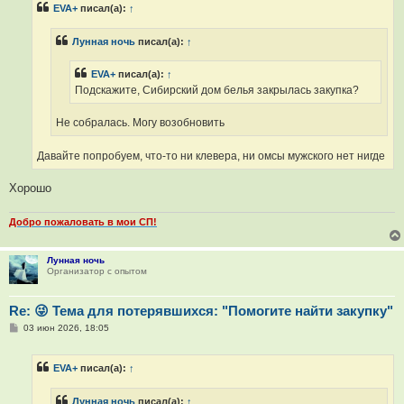
EVA+
писал(а):
↑
щ
е
н
Лунная ночь
писал(а):
↑
и
е
EVA+
писал(а):
↑
Подскажите, Сибирский дом белья закрылась закупка?
Не собралась. Могу возобновить
Давайте попробуем, что-то ни клевера, ни омсы мужского нет нигде
Хорошо
Добро пожаловать в мои СП!
Лунная ночь
Организатор с опытом
Re: 😜 Тема для потерявшихся: "Помогите найти закупку"
С
03 июн 2026, 18:05
о
о
б
EVA+
писал(а):
↑
щ
е
н
Лунная ночь
писал(а):
↑
и