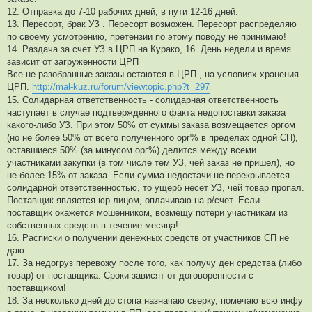
12. Отправка до 7-10 рабочих дней, в пути 12-16 дней.
13. Пересорт, брак УЗ . Пересорт возможен. Пересорт распределяю
по своему усмотрению, претензии по этому поводу не принимаю!
14. Раздача за счет УЗ в ЦРП на Курако, 16. День недели и время
зависит от загруженности ЦРП
Все не разобранные заказы остаются в ЦРП , на условиях хранения
ЦРП.
http://mal-kuz.ru/forum/viewtopic.php?t=297
15. Солидарная ответственность - солидарная ответственность
наступает в случае подтвержденного факта недопоставки заказа
какого-либо УЗ. При этом 50% от суммы заказа возмещается оргом
(но не более 50% от всего полученного орг% в пределах одной СП),
оставшиеся 50% (за минусом орг%) делится между всеми
участниками закупки (в том числе тем УЗ, чей заказ не пришел), но
не более 15% от заказа. Если сумма недостачи не перекрывается
солидарной ответственностью, то ущерб несет УЗ, чей товар пропал.
Поставщик является юр лицом, оплачиваю на р/счет. Если
поставщик окажется мошенником, возмещу потери участникам из
собственных средств в течение месяца!
16. Расписки о получении денежных средств от участников СП не
даю.
17. За недогруз перевожу после того, как получу ден средства (либо
товар) от поставщика. Сроки зависят от договоренности с
поставщиком!
18. За несколько дней до стопа назначаю сверку, помечаю всю инфу