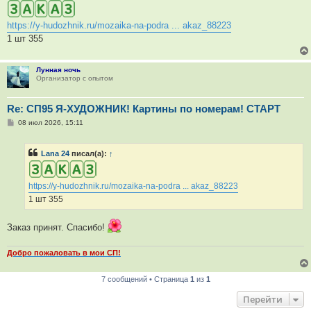
о
б
щ
https://y-hudozhnik.ru/mozaika-na-podra ... akaz_88223
е
н
1 шт 355
и
е
Лунная ночь
Организатор с опытом
Re: СП95 Я-ХУДОЖНИК! Картины по номерам! СТАРТ
С
08 июл 2026, 15:11
о
о
б
Lana 24
писал(а):
↑
щ
е
н
и
https://y-hudozhnik.ru/mozaika-na-podra ... akaz_88223
е
1 шт 355
Заказ принят. Спасибо!
Добро пожаловать в мои СП!
7 сообщений • Страница
1
из
1
Перейти