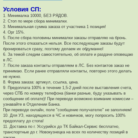
Условия СП:
1. Минималка 10000, БЕЗ РЯДОВ.
2. Стоп по мере сбора минималки.
3. Минимальная сумма заказа от участника 1 позиция!
4. Орг 15%.
5. После сбора половины минималки заказы отправляю на бронь.
После этого отказаться нельзя. Все последующие заказы будут
бронироваться сразу, поэтому делаем их обдуманно!
6. За темой следим самостоятельно, об оплате и раздаче оповещаю
в ЛС.
7. После заказа контакты отправляем в ЛС. Без контактов заказ не
принимаю. Если ранее отправляли контакты, повторно этого делать
не нужно.
8. Форма заказа: артикул, ссылка, цена.
9. Предоплата 100% в течение 1,5-2 дней после выставления счета,
через СПБ по номеру телефона (банки разные, буду указывать в
сообщении об оплате)! При переводе возможно взимание комиссии –
узнавайте в Отделении Банка.
При переводе онлайн, поле "сообщение получателю" не заполняем!
10. Для УЗ, находящихся в ЧС и новичков, могу попросить 100%
предоплату до стопа!
11. Доставка по г. Уссурийск до ТК Байкал-Сервис бесплатно,
транспортные до г. Новокузнецка на всех по количеству позиций в
заказе.