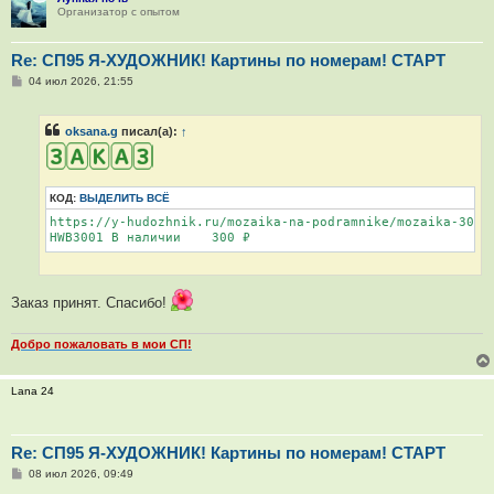
Организатор с опытом
Re: СП95 Я-ХУДОЖНИК! Картины по номерам! СТАРТ
С
04 июл 2026, 21:55
о
о
б
oksana.g
писал(а):
↑
щ
е
н
и
е
КОД:
ВЫДЕЛИТЬ ВСЁ
https://y-hudozhnik.ru/mozaika-na-podramnike/mozaika-30kh4
HWB3001 В наличии    300 ₽
Заказ принят. Спасибо!
Добро пожаловать в мои СП!
Lana 24
Re: СП95 Я-ХУДОЖНИК! Картины по номерам! СТАРТ
С
08 июл 2026, 09:49
о