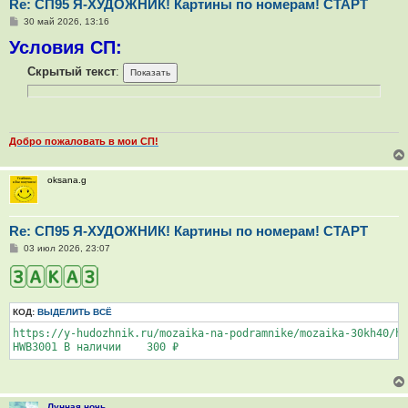
Re: СП95 Я-ХУДОЖНИК! Картины по номерам! СТАРТ
С
30 май 2026, 13:16
о
Условия СП:
о
б
щ
Скрытый текст
:
е
н
и
е
Добро пожаловать в мои СП!
oksana.g
Re: СП95 Я-ХУДОЖНИК! Картины по номерам! СТАРТ
С
03 июл 2026, 23:07
о
о
б
щ
е
КОД:
ВЫДЕЛИТЬ ВСЁ
н
и
https://y-hudozhnik.ru/mozaika-na-podramnike/mozaika-30kh40/hw
е
HWB3001 В наличии    300 ₽
Лунная ночь