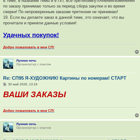
в теме, в названии темы и в ПП, все претензии/уточнения/изменения
по заказу принимаю только за период сбора закупки и во время
сверки! По непроверенным заказам претензии не принимаю!
19. Если вы делаете заказ в данной теме, это означает, что вы
прочитали и приняли данные условия!
Удачных покупок!
Добро пожаловать в мои СП!
Лунная ночь
Организатор с опытом
Re: СП95 Я-ХУДОЖНИК! Картины по номерам! СТАРТ
С
30 май 2026, 13:16
о
ВАШИ ЗАКАЗЫ
о
б
щ
е
н
и
Добро пожаловать в мои СП!
е
Лунная ночь
Организатор с опытом