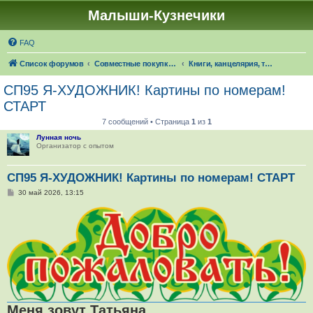
Малыши-Кузнечики
FAQ
Список форумов
Совместные покупки "Малыши-Кузнечики"
Книги, канцелярия, товары для творчества: 🍁☔🎓 ЧЕРЕЗ 24 ДНЯ НАСТУПИТ ОСЕНЬ!
СП95 Я-ХУДОЖНИК! Картины по номерам!
СТАРТ
7 сообщений • Страница
1
из
1
Лунная ночь
Организатор с опытом
СП95 Я-ХУДОЖНИК! Картины по номерам! СТАРТ
С
30 май 2026, 13:15
о
о
б
щ
е
н
и
е
Меня зовут Татьяна.