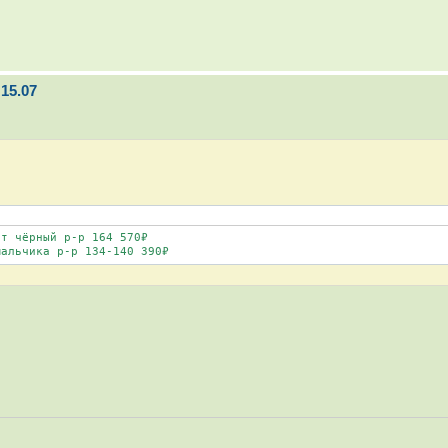
15.07
т чёрный р-р 164 570₽

мальчика р-р 134-140 390₽