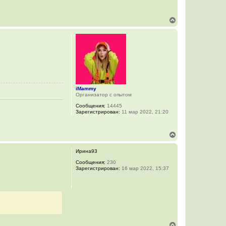
В
е
р
н
у
т
ь
с
я
к
iMammy
н
Организатор с опытом
а
ч
Сообщения:
14445
а
Зарегистрирован:
11 мар 2022, 21:20
л
у
В
е
р
Ирина93
н
у
Сообщения:
230
Зарегистрирован:
16 мар 2022, 15:37
т
ь
с
я
к
н
а
ч
В
а