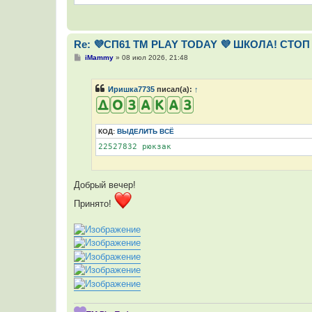
Re: 💜СП61 ТМ PLAY TODAY 💜 ШКОЛА! СТОП 
С
iMammy
»
08 июл 2026, 21:48
о
о
б
Иришка7735
писал(а):
↑
щ
е
н
и
е
КОД:
ВЫДЕЛИТЬ ВСЁ
22527832 рюкзак
Добрый вечер!
Принято!