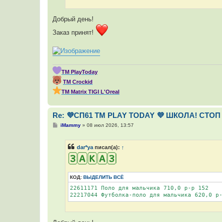
Добрый день!
Заказ принят!
ТМ PlayToday
ТМ Crockid
ТМ Мatrix TIGI L'Oreal
Re: 💜СП61 ТМ PLAY TODAY 💜 ШКОЛА! СТОП 
С
iMammy
»
08 июл 2026, 13:57
о
о
б
dar*ya
писал(а):
↑
щ
е
н
и
е
КОД:
ВЫДЕЛИТЬ ВСЁ
22611171 Поло для мальчика 710,0 р-р 152

22217044 Футболка-поло для мальчика 620,0 р