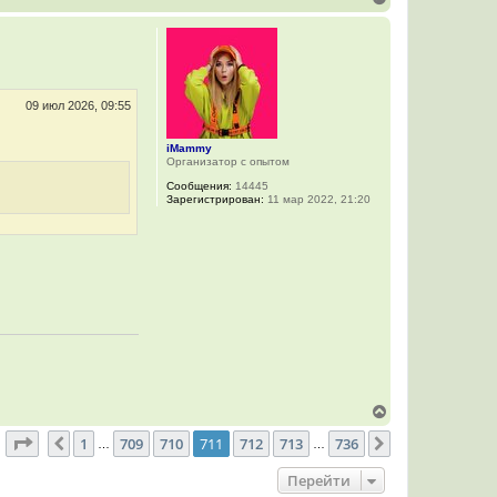
е
л
р
у
н
у
т
ь
с
09 июл 2026, 09:55
я
к
iMammy
н
Организатор с опытом
а
ч
Сообщения:
14445
а
Зарегистрирован:
11 мар 2022, 21:20
л
у
В
е
Страница
711
из
736
1
709
710
711
712
713
736
р
Пред.
След.
…
…
н
у
Перейти
т