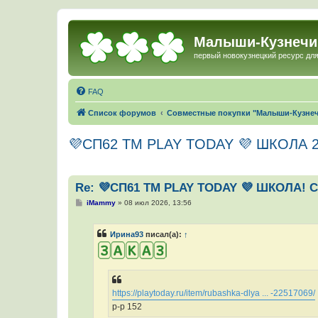
Малыши-Кузнечи
первый новокузнецкий ресурс для
FAQ
Список форумов
Совместные покупки "Малыши-Кузне
💜СП62 ТМ PLAY TODAY 💜 ШКОЛА 20
Re: 💜СП61 ТМ PLAY TODAY 💜 ШКОЛА! С
С
iMammy
»
08 июл 2026, 13:56
о
о
б
Ирина93
писал(а):
↑
щ
е
н
и
е
https://playtoday.ru/item/rubashka-dlya ... -22517069/
р-р 152