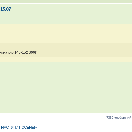
15.07
чика р-р 146-152 390₽
7360 сообщений
НЯ НАСТУПИТ ОСЕНЬ!»