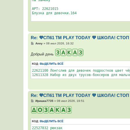
АРТ: 22621015

Блузка для девочки.164

Re: 💜СП61 ТМ PLAY TODAY 💜 ШКОЛА! СТОП 
С
Anny
»
08 июл 2026, 16:32
о
о
Добрый день
б
щ
е
КОД:
ВЫДЕЛИТЬ ВСЁ
н
и
22621100 Лонгслив для девочек подростков цвет чёр
е
12611328 Набор из двух трусов-боксеров для мальч
Re: 💜СП61 ТМ PLAY TODAY 💜 ШКОЛА! СТОП 
С
Иришка7735
»
08 июл 2026, 19:51
о
о
б
щ
е
КОД:
ВЫДЕЛИТЬ ВСЁ
н
и
22527832 рюкзак
е