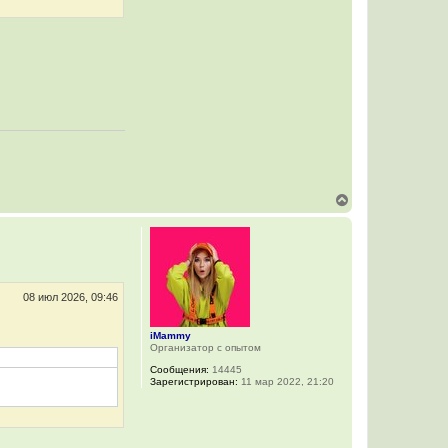
В
е
р
н
у
т
ь
с
08 июл 2026, 09:46
я
к
iMammy
н
Организатор с опытом
а
ч
Сообщения:
14445
а
Зарегистрирован:
11 мар 2022, 21:20
л
у