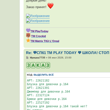
Добрый день!
Заказ принят!
ТМ PlayToday
ТМ Crockid
ТМ Мatrix TIGI L'Oreal
Re: 💜СП61 ТМ PLAY TODAY 💜 ШКОЛА! СТОП 
С
Иришка7735
»
08 июл 2026, 15:00
о
о
б
щ
е
КОД:
ВЫДЕЛИТЬ ВСЁ
н
и
АРТ: 22621182

е
Блузка для девочки р.164

АРТ: 22621391

Джемпер для девочки р.164

АРТ: 22327124

Брюки для девочки р.164

АРТ: 22527192

Блузка для девочки р.164 такой нет?

На замену
