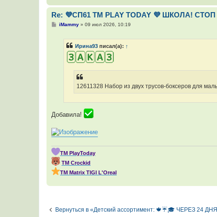
Re: 💜СП61 ТМ PLAY TODAY 💜 ШКОЛА! СТОП 
С
iMammy
»
09 июл 2026, 10:19
о
о
б
Ирина93
писал(а):
↑
щ
е
н
и
е
12611328 Набор из двух трусов-боксеров для маль
Добавила!
ТМ PlayToday
ТМ Crockid
ТМ Мatrix TIGI L'Oreal
Вернуться в «Детский ассортимент: 🍁☔🎓 ЧЕРЕЗ 24 Д