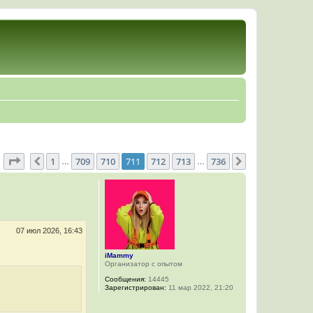
Страница
711
из
736
1
709
710
711
712
713
736
Пред.
След.
…
…
07 июл 2026, 16:43
iMammy
Организатор с опытом
Сообщения:
14445
Зарегистрирован:
11 мар 2022, 21:20