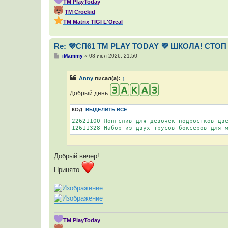
ТМ PlayToday
ТМ Crockid
ТМ Мatrix TIGI L'Oreal
Re: 💜СП61 ТМ PLAY TODAY 💜 ШКОЛА! СТОП 
С
iMammy
»
08 июл 2026, 21:50
о
о
б
Anny
писал(а):
↑
щ
е
н
Добрый день
и
е
КОД:
ВЫДЕЛИТЬ ВСЁ
22621100 Лонгслив для девочек подростков цве
12611328 Набор из двух трусов-боксеров для 
Добрый вечер!
Принято
ТМ PlayToday