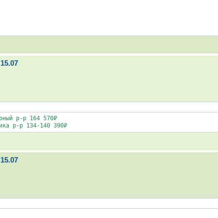
15.07
ный р-р 164 570₽

ика р-р 134-140 390₽
15.07