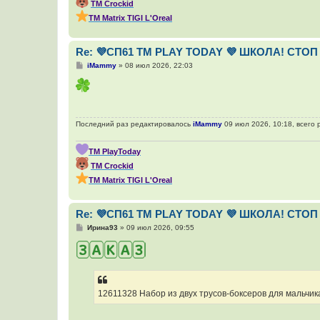
ТМ Crockid
ТМ Мatrix TIGI L'Oreal
Re: 💜СП61 ТМ PLAY TODAY 💜 ШКОЛА! СТОП 
С
iMammy
»
08 июл 2026, 22:03
о
о
б
щ
е
н
Последний раз редактировалось
iMammy
09 июл 2026, 10:18, всего 
и
е
ТМ PlayToday
ТМ Crockid
ТМ Мatrix TIGI L'Oreal
Re: 💜СП61 ТМ PLAY TODAY 💜 ШКОЛА! СТОП 
С
Ирина93
»
09 июл 2026, 09:55
о
о
б
щ
е
н
и
12611328 Набор из двух трусов-боксеров для мальчик
е