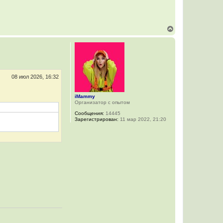
В
е
р
н
у
т
ь
с
08 июл 2026, 16:32
я
к
iMammy
н
Организатор с опытом
а
ч
Сообщения:
14445
а
Зарегистрирован:
11 мар 2022, 21:20
л
у