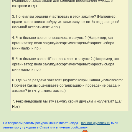
(Например, заказывали для себя/для ребенка/для мужа/для
свекрови и тд.)
3. Почему вы решили участвовать в этой закупке? (Например,
нравится организатор/других таких закупок нет/выгодная цена/
большой ассортимент и пр.)
4. Что больше всего понравилось в закупке? (Например, как
организатор вела закупку/ассортимент/цены/скорость сбора
минималки и пр.)
5. Что больше всего НЕ понравилось в закупке? (Например, как
организатор вела закупку/ассортимент/цены/скорость сбора
минималки и пр.)
6. Где была раздача заказов? (Курако/Покрышкина/Циолковского/
Прочее) Как вы оцениваете организацию и проведение раздачи
заказов? (в т.ч. упаковка заказа)
7. Рекомендовали бы эту закупку своим друзьям и коллегам? (Да/
Нет)
По вопросам работы ресурса можно писать сюда -
mal-kuz@yandex.ru
(мои
ответы могут уходить в Спам) или в личные сообщения